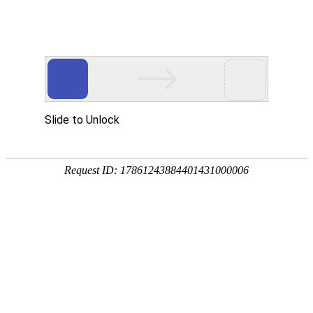
欢迎访问安徽智多星少儿编程交流协会官网！
电子地图
|
在线留言
|
联系我们