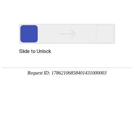
欢迎访问安徽智多星少儿编程交流协会官网！
电子地图
|
在线留言
|
联系我们
各地商会
您当前的位置：
首页
> 各地商会
【舟山市安徽商会】“助农西瓜” 致敬最美逆
行者
发布时间：2025年06月25日 阅读次数：5360次
6月18日上午，一辆装满西瓜的小卡车开进新城消防救援大