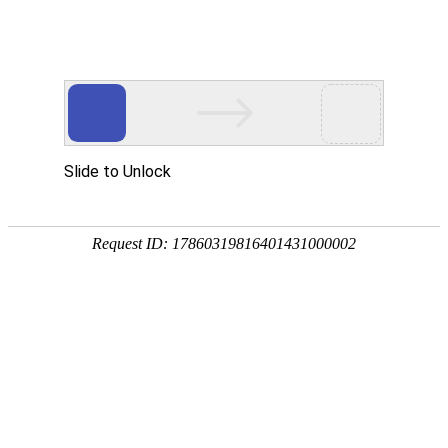
欢迎访问安徽智多星少儿编程交流协会官网！
电子地图
|
在线留言
|
联系我们