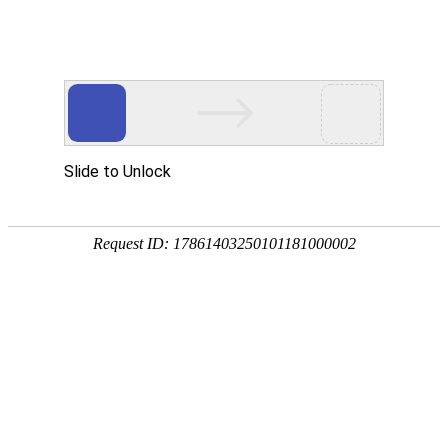
欢迎访问安徽智多星少儿编程交流协会官网！
电子地图
|
在线留言
|
联系我们
徽商故事
您当前的位置：
首页
> 徽商故事
江西省安徽商会秘书长叶文榜2026新春感言
发布时间：2026年02月12日 阅读次数：2854次
时序更替，华章日新。丙午新正，万象启扉。
站在2026年的春天回望，江西省安徽商会已走过近二十