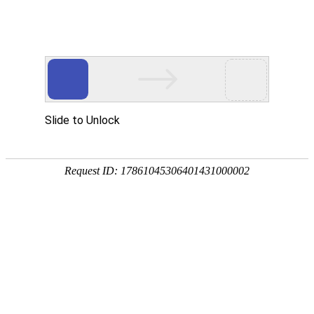
欢迎访问安徽智多星少儿编程交流协会官网！
电子地图
|
在线留言
|
联系我们
文化园地
您当前的位置：
首页
> 文化园地
徽州三雕
发布时间：2020年11月24日 阅读次数：20754次
徽州三雕是一种地方传统雕刻艺术，是指在古徽州一府
六县
(今安徽省的黟县、歙县、祁门、休宁、太平、绩溪和江