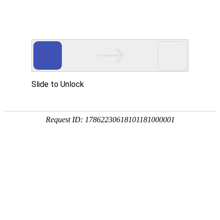
欢迎访问安徽智多星少儿编程交流协会官网！
电子地图
|
在线留言
|
联系我们
协会公告
您当前的位置：
首页
> 工作动态 > 协会公告
协会要闻
协会公告
考察交流
安徽智多星少儿编程交流协会收费自律承诺
书
发布时间：2021年08月23日 阅读次数：15221次